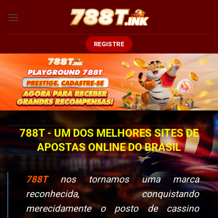
Skip
to
content
REGISTRE
788T - UM DOS MELHORES SITES DE
APOSTAS ONLINE DO BRASIL
788T
nos tornamos uma marca
reconhecida, conquistando
merecidamente o posto de cassino