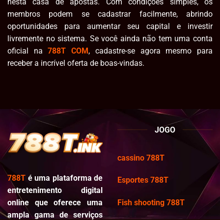
nesta casa de apostas. Com condições simples, os
membros podem se cadastrar facilmente, abrindo
oportunidades para aumentar seu capital e investir
livremente no sistema. Se você ainda não tem uma conta
oficial na
788T COM
, cadastre-se agora mesmo para
receber a incrível oferta de boas-vindas.
JOGO
cassino 788T
788T
é uma plataforma de
Esportes 788T
entretenimento digital
online que oferece uma
Fish shooting 788T
ampla gama de serviços