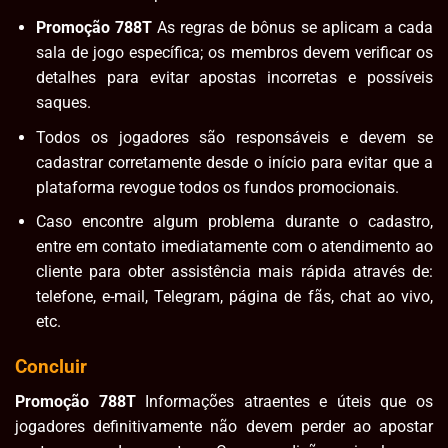
Promoção 788T
As regras de bônus se aplicam a cada
sala de jogo específica; os membros devem verificar os
detalhes para evitar apostas incorretas e possíveis
saques.
Todos os jogadores são responsáveis ​​e devem se
cadastrar corretamente desde o início para evitar que a
plataforma revogue todos os fundos promocionais.
Caso encontre algum problema durante o cadastro,
entre em contato imediatamente com o atendimento ao
cliente para obter assistência mais rápida através de:
telefone, e-mail, Telegram, página de fãs, chat ao vivo,
etc.
Concluir
Promoção 788T
Informações atraentes e úteis que os
jogadores definitivamente não devem perder ao apostar