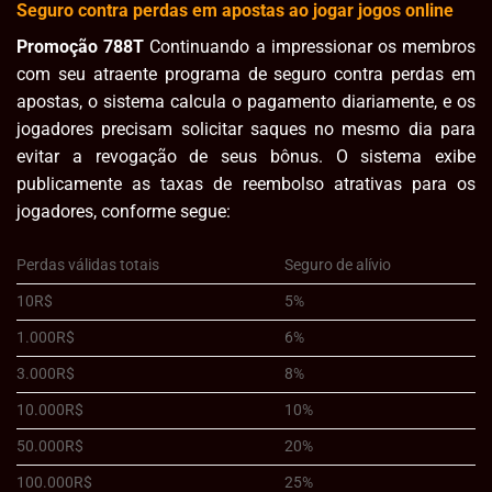
Seguro contra perdas em apostas ao jogar jogos online
Promoção 788T
Continuando a impressionar os membros
com seu atraente programa de seguro contra perdas em
apostas, o sistema calcula o pagamento diariamente, e os
jogadores precisam solicitar saques no mesmo dia para
evitar a revogação de seus bônus. O sistema exibe
publicamente as taxas de reembolso atrativas para os
jogadores, conforme segue:
Perdas válidas totais
Seguro de alívio
10R$
5%
1.000R$
6%
3.000R$
8%
10.000R$
10%
50.000R$
20%
100.000R$
25%