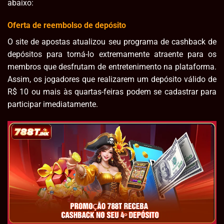
abaixo:
Oferta de reembolso de depósito
O site de apostas atualizou seu programa de cashback de
depósitos para torná-lo extremamente atraente para os
membros que desfrutam de entretenimento na plataforma.
Assim, os jogadores que realizarem um depósito válido de
R$ 10 ou mais às quartas-feiras podem se cadastrar para
participar imediatamente.