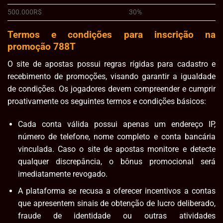
500.000R$
30%
Termos e condições para inscrição na
promoção 788T
O site de apostas possui regras rígidas para cadastro e
recebimento de promoções, visando garantir a igualdade
de condições. Os jogadores devem compreender e cumprir
proativamente os seguintes termos e condições básicos:
Cada conta válida possui apenas um endereço IP,
número de telefone, nome completo e conta bancária
vinculada. Caso o site de apostas monitore e detecte
qualquer discrepância, o bônus promocional será
imediatamente revogado.
A plataforma se recusa a oferecer incentivos a contas
que apresentem sinais de obtenção de lucro deliberado,
fraude de identidade ou outras atividades