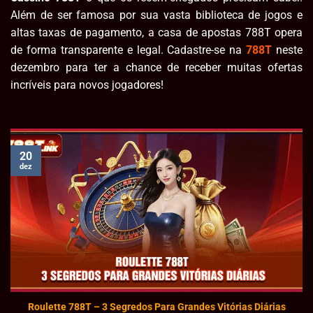
Além de ser famosa por sua vasta biblioteca de jogos e
altas taxas de pagamento, a casa de apostas 788T opera
de forma transparente e legal. Cadastre-se na
788T
neste
dezembro para ter a chance de receber muitas ofertas
incríveis para novos jogadores!
20
dez
Roulette 788T – 3 Segredos Para Grandes Vitórias Diárias