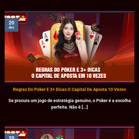
20
dez
Regras Do Poker E 3+ Dicas O Capital De Aposta 10 Vezes
Se procura um jogo de estratégia genuíno, o Poker é a escolha
perfeita. Não é [...]
20