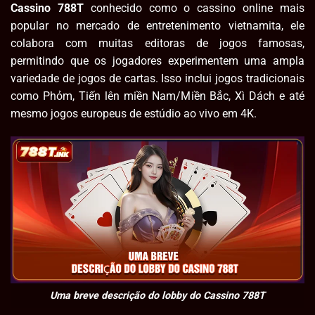
Cassino 788T
conhecido como o cassino online mais
popular no mercado de entretenimento vietnamita, ele
colabora com muitas editoras de jogos famosas,
permitindo que os jogadores experimentem uma ampla
variedade de jogos de cartas. Isso inclui jogos tradicionais
como Phỏm, Tiến lên miền Nam/Miền Bắc, Xì Dách e até
mesmo jogos europeus de estúdio ao vivo em 4K.
Uma breve descrição do lobby do Cassino 788T