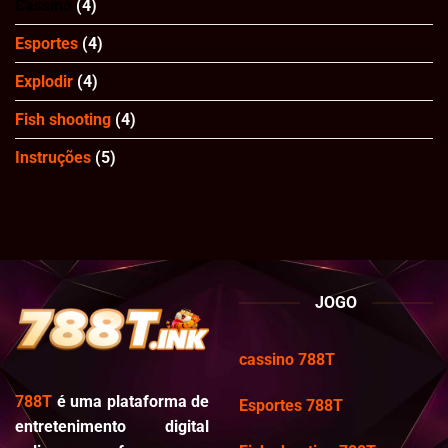
Cassino
(4)
Em
Busca
De
Esportes
(4)
Grandes
Prêmios
Explodir
(4)
Fish shooting
(4)
Instruções
(5)
JOGO
cassino 788T
788T
é uma plataforma de
Esportes 788T
entretenimento digital