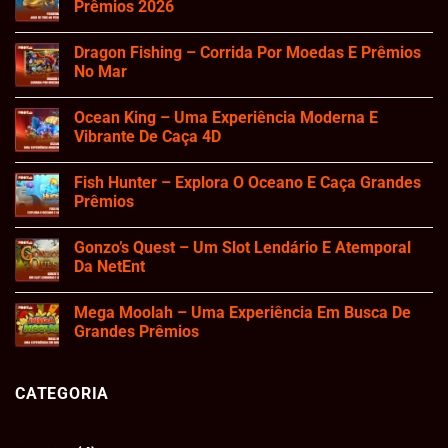
Prêmios 2026
Nenhum
comentário
Dragon Fishing – Corrida Por Moedas E Prêmios
em
Fisherman
No Mar
Gold
–
Nenhum
Jogo
comentário
Ocean King – Uma Experiência Moderna E
De
em
Tiro
Dragon
Vibrante De Caça 4D
Ao
Fishing
Peixe
–
Nenhum
Com
Corrida
comentário
Fish Hunter – Explora O Oceano E Caça Grandes
Prêmios
Por
em
2026
Moedas
Ocean
Prêmios
E
King
Prêmios
–
Nenhum
No
Uma
comentário
Gonzo’s Quest – Um Slot Lendário E Atemporal
Mar
Experiência
em
Moderna
Fish
Da NetEnt
E
Hunter
Vibrante
–
Nenhum
De
Explora
comentário
Mega Moolah – Uma Experiência Em Busca De
Caça
O
em
4D
Oceano
Gonzo’s
Grandes Prêmios
E
Quest
Caça
–
Nenhum
Grandes
Um
comentário
Prêmios
Slot
em
CATEGORIA
Lendário
Mega
E
Moolah
Atemporal
–
Da
Uma
NetEnt
Experiência