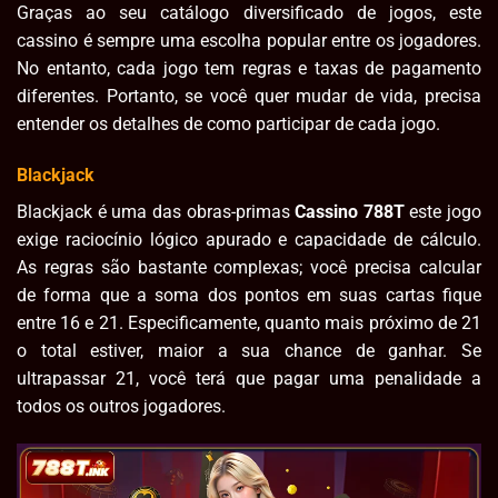
Graças ao seu catálogo diversificado de jogos, este
cassino é sempre uma escolha popular entre os jogadores.
No entanto, cada jogo tem regras e taxas de pagamento
diferentes. Portanto, se você quer mudar de vida, precisa
entender os detalhes de como participar de cada jogo.
Blackjack
Blackjack é uma das obras-primas
Cassino 788T
este jogo
exige raciocínio lógico apurado e capacidade de cálculo.
As regras são bastante complexas; você precisa calcular
de forma que a soma dos pontos em suas cartas fique
entre 16 e 21. Especificamente, quanto mais próximo de 21
o total estiver, maior a sua chance de ganhar. Se
ultrapassar 21, você terá que pagar uma penalidade a
todos os outros jogadores.