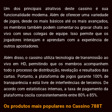
Um dos principais atrativos deste cassino é sua
funcionalidade moderna. Além de oferecer uma variedade
de jogos, desde os mais básicos até os mais avançados,
os membros também podem comentar ou gravar chats ao
vivo com seus colegas de equipe. Isso permite que os
jogadores interajam e aprendam com a experiência de
outros apostadores.
Além disso, o cassino utiliza tecnologia de transmissão ao
vivo em HD, permitindo que os membros acompanhem
todo o processo de distribuição, revelação e resultados das
cartas. Portanto, a plataforma de jogos garante 100% de
transparência e está livre de interferências de terceiros. De
acordo com estatísticas internas, a taxa de pagamento da
plataforma oscila consistentemente entre 80% e 85%.
Os produtos mais populares no Cassino 788T