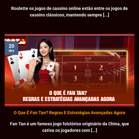
Roulette os jogos de cassino online estão entre os jogos de
cassino clássicos, mantendo sempre [...]
20
dez
O Que É Fan Tan? Regras E Estratégias Avançadas Agora
Fan Tan é um famoso jogo folclórico originário da China, que
cativa os jogadores com [...]