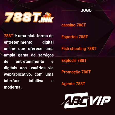
JOGO
cassino 788T
788T
é uma plataforma de
Esportes 788T
entretenimento digital
online que oferece uma
Fish shooting 788T
ampla gama de serviços
Explodir 788T
de entretenimento e
digitais aos usuários via
Promoção 788T
web/aplicativo, com uma
interface intuitiva e
Agente 788T
moderna.