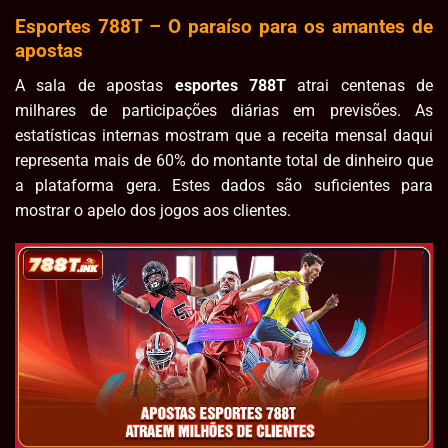
Esportes 788T – O paraíso para os amantes de
apostas
A sala de apostas
esportes 788T
atrai centenas de
milhares de participações diárias em previsões. As
estatísticas internas mostram que a receita mensal daqui
representa mais de 60% do montante total de dinheiro que
a plataforma gera. Estes dados são suficientes para
mostrar o apelo dos jogos aos clientes.