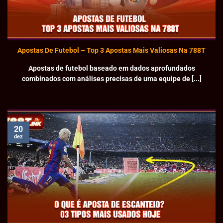
Apostas De Futebol – Top 3 Apostas Mais Valiosas Na 788T
Apostas de futebol baseado em dados aprofundados
combinados com análises precisas de uma equipe de [...]
20
dez