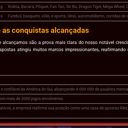
ng
Roleta, Bacará, Pôquer, Fan Tan, Sic Bo, Dragon Tiger, Mega Wheel,
ts
Futebol, basquete, vôlei, e-sports, tênis, automobilismo, corridas d
 as conquistas alcançadas
e alcançamos são a prova mais clara do nosso notável cresc
apostas atingiu muitos marcos impressionantes, reafirmand
 e confiável da América do Sul, alcançando 4.000.000 de usuários mensa
com mais de 2000 jogos envolventes.
tivos, a empresa reafirma sua posição como uma casa de apostas líder, 