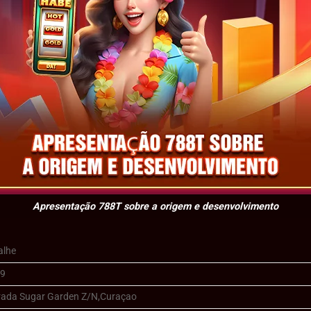
Apresentação 788T sobre a origem e desenvolvimento
alhe
19
rada Sugar Garden Z/N,Curaçao