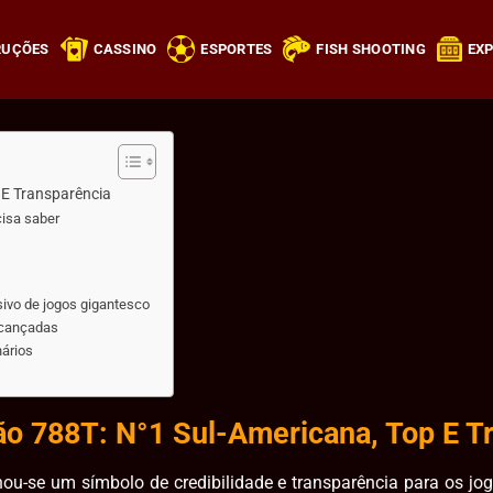
RUÇÕES
CASSINO
ESPORTES
FISH SHOOTING
EXP
 E Transparência
isa saber
ivo de jogos gigantesco
lcançadas
ários
o 788T: N°1 Sul-Americana, Top E T
rnou-se um símbolo de credibilidade e transparência para os j