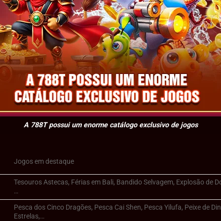
A 788T possui um enorme catálogo exclusivo de jogos
Jogos em destaque
Tesouros Astecas, Férias em Bali, Bandido Selvagem, Explosão de
…
Pesca dos Cinco Dragões, Pesca Cai Shen, Pesca Yilufa, Peixe de Di
Estrelas,…