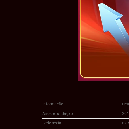
Informação
Det
Ano de fundação
20
Sede social
Est