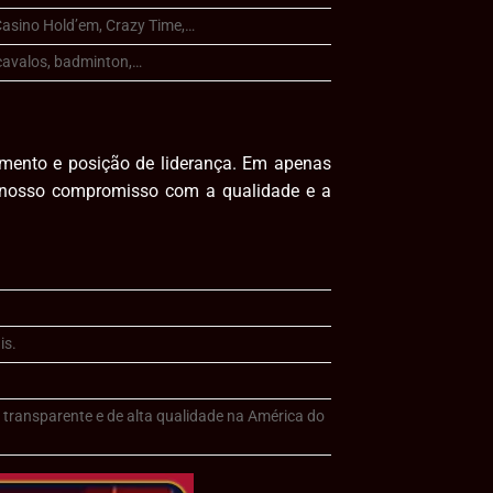
 Casino Hold’em, Crazy Time,…
e cavalos, badminton,…
imento e posição de liderança. Em apenas
o nosso compromisso com a qualidade e a
is.
transparente e de alta qualidade na América do