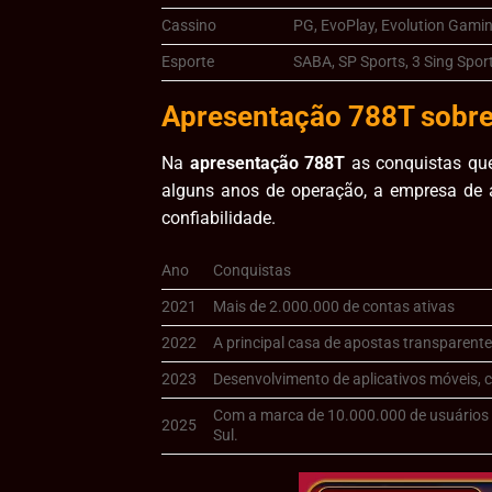
Cassino
PG, EvoPlay, Evolution Gami
Esporte
SABA, SP Sports, 3 Sing Spor
Apresentação 788T sobre
Na
apresentação 788T
as conquistas qu
alguns anos de operação, a empresa de 
confiabilidade.
Ano
Conquistas
2021
Mais de 2.000.000 de contas ativas
2022
A principal casa de apostas transparente
2023
Desenvolvimento de aplicativos móveis, 
Com a marca de 10.000.000 de usuários a
2025
Sul.